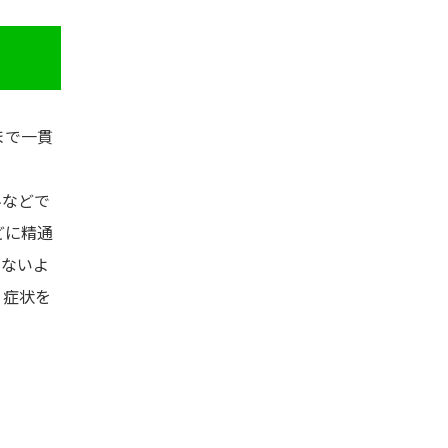
まで一貫
科などで
どに精通
えないよ
、症状を