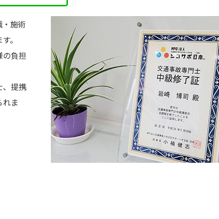
識・施術
ます。
様の負担
士、提携
られま