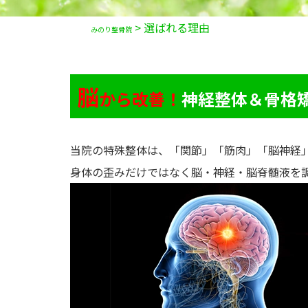
>
選ばれる理由
みのり整骨院
脳
から改善！
神経整体＆骨格
当院の特殊整体は、「関節」「筋肉」「脳神経
身体の歪みだけではなく脳・神経・脳脊髄液を